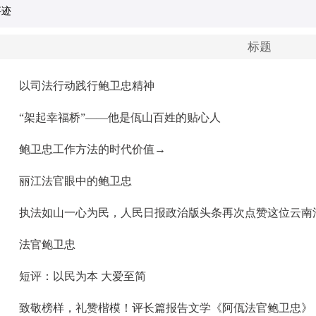
公示
2025-12-19
事迹
关于西双版纳州正式推荐2025年云南省见义勇为先进表彰对象的公示
2025-12-04
标题
点赞！2024年西双版纳州基层社会治理工作先进集体和优秀个人名单公布
2025-01-16
以司法行动践行鲍卫忠精神
“架起幸福桥”——他是佤山百姓的贴心人
鲍卫忠工作方法的时代价值→
丽江法官眼中的鲍卫忠
执法如山一心为民，人民日报政治版头条再次点赞这位云南
法官鲍卫忠
短评：以民为本 大爱至简
致敬榜样，礼赞楷模！评长篇报告文学《阿佤法官鲍卫忠》