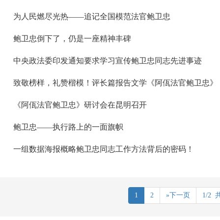
为人民燃尽光热——追记全国模范法官鲍卫忠
鲍卫忠倒下了，仍是一座精神丰碑
中央政法委印发通知要求学习宣传鲍卫忠同志先进事迹
致敬榜样，礼赞楷模！评长篇报告文学《阿佤法官鲍卫忠》
《阿佤法官鲍卫忠》研讨会在昆明召开
鲍卫忠——执行路上的一面旗帜
一组数据海报概略鲍卫忠同志工作方法背后的密码！
1
2
»下一页
1/2 