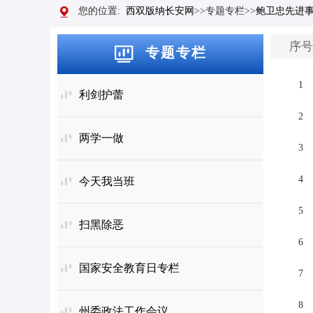
2025年度云南“最美政法干警”人选
您的位置:
西双版纳长安网
>>专题专栏>>
鲍卫忠先进
序号
专题专栏
1
利剑护蕾
2
两学一做
3
4
今天我当班
5
扫黑除恶
6
国家安全教育日专栏
7
8
州委政法工作会议