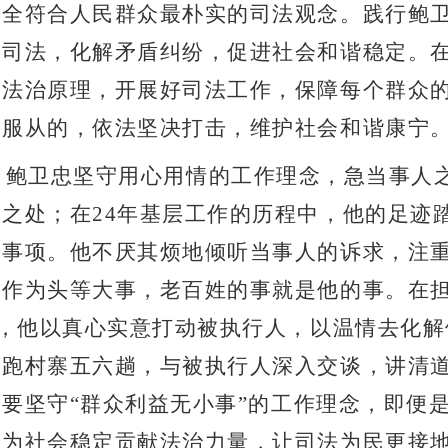
完全符合人民群众最朴实的司法观念。践行鲍
洁司法，化解矛盾纠纷，促进社会和谐稳定。
好法治原理，开展好司法工作，保障每个群众
不服从的，依法坚决打击，维护社会和谐康宁
。鲍卫忠坚守用心用情的工作理念，急当事人
微之处；在
24
年基层工作的历程中，他的足迹
盼事项。他不厌其烦地倾听当事人的诉求，注
事作为头等大事，老百姓的事就是他的事。在
，他以真心实意打动被执行人，以温情去化解
要跑村寨五六趟，与被执行人深入交谈，讲清
就要坚守
“
群众利益无小事
”
的工作理念，即便
动为社会稳定贡献法治力量，让司法为民更接