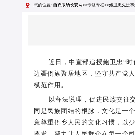
2025年度云南“最美政法干警”人选
您的位置:
西双版纳长安网
>>专题专栏>>
鲍卫忠先进事
近日，中宣部追授鲍卫忠
“
时
边疆佤族聚居地区，坚守共产党
模范作用。
以释法说理，促进民族交往
同是民族团结的根脉，文化是一
意尊重佤乡人民的文化习惯，以
要求，努力让人民群众在每一个