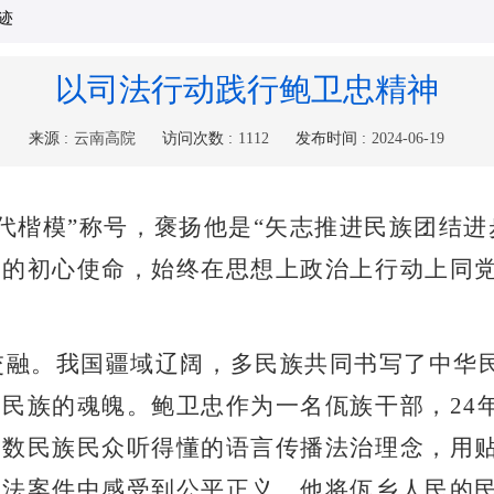
公示
2025-12-19
迹
关于西双版纳州正式推荐2025年云南省见义勇为先进表彰对象的公示
2025-12-04
以司法行动践行鲍卫忠精神
点赞！2024年西双版纳州基层社会治理工作先进集体和优秀个人名单公布
2025-01-16
来源 :
云南高院
访问次数 :
1112
发布时间 :
2024-06-19
代楷模
”
称号，褒扬他是
“
矢志推进民族团结进
人的初心使命，始终在思想上政治上行动上同
交融。我国疆域辽阔，多民族共同书写了中华
个民族的魂魄。鲍卫忠作为一名佤族干部，
24
少数民族民众听得懂的语言传播法治理念，用
司法案件中感受到公平正义。他将佤乡人民的