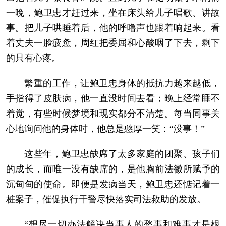
一晚，鲍卫忠才赶过来，坐在床头给儿子唱歌、讲故
事。把儿子哄睡着后，他的呼噜声也跟着响起来。看
着丈夫一脸疲惫，周红把委屈和心酸咽了下去，剩下
的只有心疼。
繁重的工作，让鲍卫忠身体的抵抗力越来越低，
手指得了皮肤病，他一直没时间去看；晚上经常睡不
着觉，有些时候梦境和现实都分不清楚。每当同事关
心地询问他的身体时，他总是憨厚一笑：“没事！”
这些年，鲍卫忠缺席了太多家庭的团聚、孩子们
的成长，而唯一没有缺席的，是他胸前法徽所赋予的
沉甸甸的使命。即便是发病当天，鲍卫忠还惦记着一
桩案子，催促执行干警尽快落实司法救助的发放。
“想尽一切办法解决当事人的愁事和难事才是根