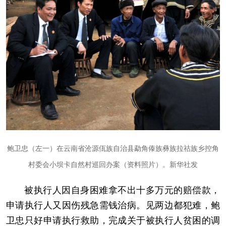
鲍卫忠（左一）在云南省沧源佤族自治县勐角傣族彝族拉祜族乡控角
村委会小坝卡自然村巡回办案（资料照片）。新华社发
被执行人因自身困难拿不出十多万元的赔偿款，
申请执行人又因伤残急需钱治病。见两边都犯难，鲍
卫忠只好申请执行救助，完成关于被执行人贫困的调