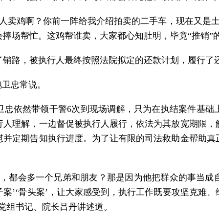
帮人卖鸡啊？你前一阵给我介绍拍卖的二手车，现在又是土
捧场帮忙。这鸡帮谁卖，大家都心知肚明，毕竟“推销”
了销路，被执行人最终按照法院拟定的还款计划，履行了
鲍卫忠常说。
鲍卫忠依然带领干警6次到现场调解，只为在执结案件基
行人理解，一边督促被执行人履行，依法为其放宽期限，
慰并定期告知执行进度。为了让有限的司法救助金帮助真
件，都会多一个兄弟和朋友？那是因为他把群众的事当成
钉子案’‘骨头案’，让大家感受到，执行工作既要攻坚克难
院党组书记、院长吕丹讲述道。