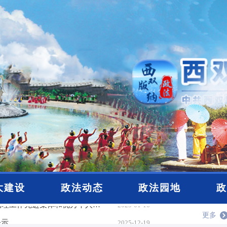
大建设
政法动态
政法园地
政
公示
2025-12-19
更多