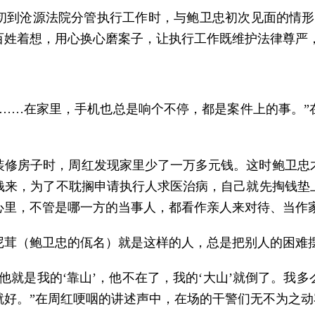
初到沧源法院分管执行工作时，与鲍卫忠初次见面的情形
百姓着想，用心换心磨案子，让执行工作既维护法律尊严
了……在家里，手机也总是响个不停，都是案件上的事。”
在装修房子时，周红发现家里少了一万多元钱。这时鲍卫
钱来，为了不耽搁申请执行人求医治病，自己就先掏钱垫
心里，不管是哪一方的当事人，都看作亲人来对待、当作
尼茸（鲍卫忠的佤名）就是这样的人，总是把别人的困难
他就是我的‘靠山’，他不在了，我的‘大山’就倒了。我
就好。”在周红哽咽的讲述声中，在场的干警们无不为之动