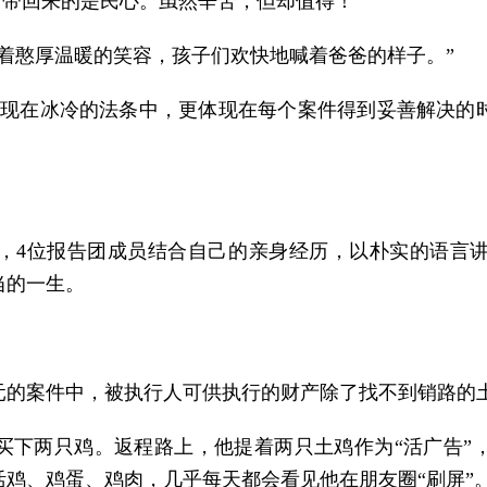
，带回来的是民心。虽然辛苦，但却值得！’”
着憨厚温暖的笑容，孩子们欢快地喊着爸爸的样子。”
体现在冰冷的法条中，更体现在每个案件得到妥善解决的
，4位报告团成员结合自己的亲身经历，以朴实的语言
当的一生。
元的案件中，被执行人可供执行的财产除了找不到销路的
买下两只鸡。返程路上，他提着两只土鸡作为“活广告”
鸡、鸡蛋、鸡肉，几乎每天都会看见他在朋友圈“刷屏”