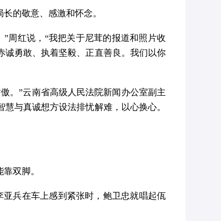
局长的敬意、感激和怀念。
”周红说，“我把关于尼茸的报道和照片收
赤诚勇敢、执着坚毅、正直善良。我们以你
傲。”云南省高级人民法院新闻办公室副主
智慧与真诚想方设法排忧解难，以心换心。
能靠双脚。
李亚兵在车上感到紧张时，鲍卫忠就唱起佤