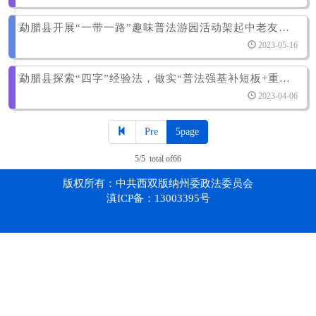
勐腊县开展“一带一路”趣味普法游园活动架起中老友谊桥梁
2023-05-16
勐腊县探索“四字”经验法‍，做实“普法强基补短板+重点村寨整治”工作
2023-04-06
Pre
5page
5/5 total of66
版权所有：中共西双版纳州委政法委员会
滇ICP备：13003395号