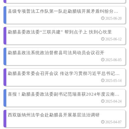
县级专项普法工作队第一队赴勐腊镇开展矛盾纠纷分析研判
2025-06-20
勐腊县委政法委“三联共建” 帮到点子上 扶到心坎里
2025-06-12
勐腊县政法系统政治督察县司法局动员会议召开
2025-06-05
勐腊县委常委会召开会议 传达学习贯彻习近平总书记近期重要讲话精神 全面推进中国式现代化勐腊实践
2025-05-14
喜报！勐腊县委政法委副书记范瑞喜获2024年度云南“最美政法干警”提名奖
2025-04-24
西双版纳州法学会赴勐腊县开展基层法治调研
2025-04-07