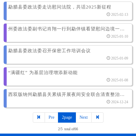
勐腊县委政法委走访慰问法院，共话2025新征程
2025-02-13
州委政法委副书记肖翔一行到勐伴镇看望慰问边境一线联防员
2025-01-10
勐腊县委政法委召开保密工作培训会议
2025-01-09
“满疆红” 为基层治理增添新动能
2025-01-08
西双版纳州勐腊县关累镇开展夜间安全联合清查整治活动
2024-12-24
Pre
2page
Next
2/5 total of66