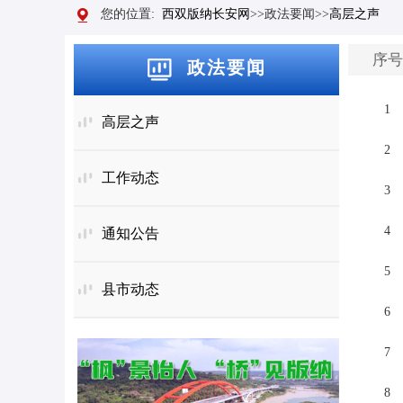
2025年度云南“最美政法干警”人选
您的位置:
西双版纳长安网
>>政法要闻>>
高层之声
序号
政法要闻
1
高层之声
2
工作动态
3
4
通知公告
5
县市动态
6
7
8