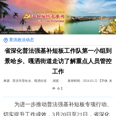
景洪政法动态
省深化普法强基补短板工作队第一小组到
景哈乡、嘎洒街道走访了解重点人员管控
工作
来源 :
景洪市景哈乡、嘎洒街道
浏览 :
发布时间 :
2024-03-22
【字体:
大
中
小
】
为进一步推动普法强基补短板专项行动、
切实提升工作成效，
3
月
20
日至
21
日，省深化