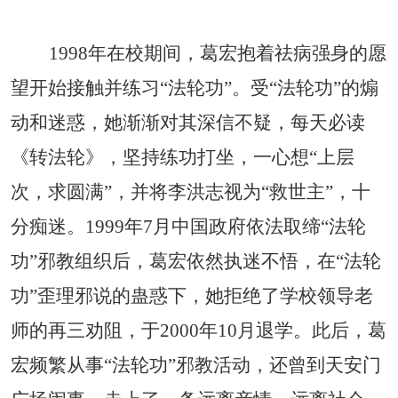
1998
年在校期间，葛宏抱着祛病强身的愿
望开始接触并练习“法轮功”。受“法轮功”的煽
动和迷惑，她渐渐对其深信不疑，每天必读
《转法轮》，坚持练功打坐，一心想“上层
次，求圆满”，并将李洪志视为“救世主”，十
分痴迷。
1999
年
7
月中国政府依法取缔“法轮
功”邪教组织后，葛宏依然执迷不悟，在“法轮
功”歪理邪说的蛊惑下，她拒绝了学校领导老
师的再三劝阻，于
2000
年
10
月退学。此后，葛
宏频繁从事“法轮功”邪教活动，还曾到天安门