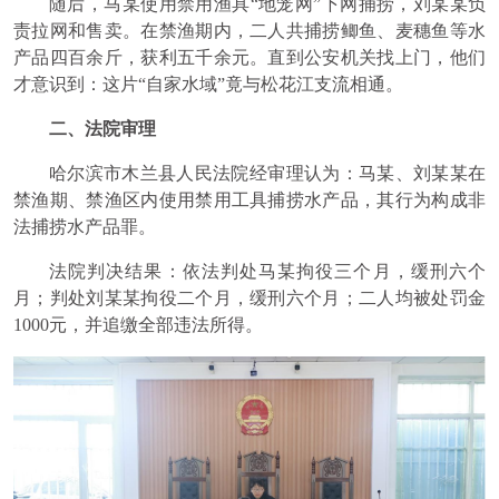
随后，马某使用禁用渔具“地笼网”下网捕捞，刘某某负
责拉网和售卖。在禁渔期内，二人共捕捞鲫鱼、麦穗鱼等水
产品四百余斤，获利五千余元。直到公安机关找上门，他们
才意识到：这片“自家水域”竟与松花江支流相通。
二、法院审理
哈尔滨市木兰县人民法院经审理认为：马某、刘某某在
禁渔期、禁渔区内使用禁用工具捕捞水产品，其行为构成非
法捕捞水产品罪。
法院判决结果：依法判处马某拘役三个月，缓刑六个
月；判处刘某某拘役二个月，缓刑六个月；二人均被处罚金
1000元，并追缴全部违法所得。