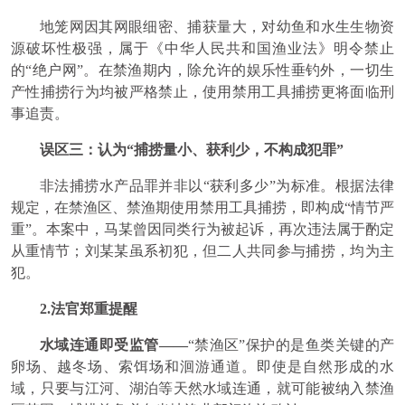
地笼网因其网眼细密、捕获量大，对幼鱼和水生生物资
源破坏性极强，属于《中华人民共和国渔业法》明令禁止
的“绝户网”。在禁渔期内，除允许的娱乐性垂钓外，一切生
产性捕捞行为均被严格禁止，使用禁用工具捕捞更将面临刑
事追责。
误区三：认为“捕捞量小、获利少，不构成犯罪”
非法捕捞水产品罪并非以“获利多少”为标准。根据法律
规定，在禁渔区、禁渔期使用禁用工具捕捞，即构成“情节严
重”。本案中，马某曾因同类行为被起诉，再次违法属于酌定
从重情节；刘某某虽系初犯，但二人共同参与捕捞，均为主
犯。
2.法官郑重提醒
水域连通即受监管——
“禁渔区”保护的是鱼类关键的产
卵场、越冬场、索饵场和洄游通道。即使是自然形成的水
域，只要与江河、湖泊等天然水域连通，就可能被纳入禁渔