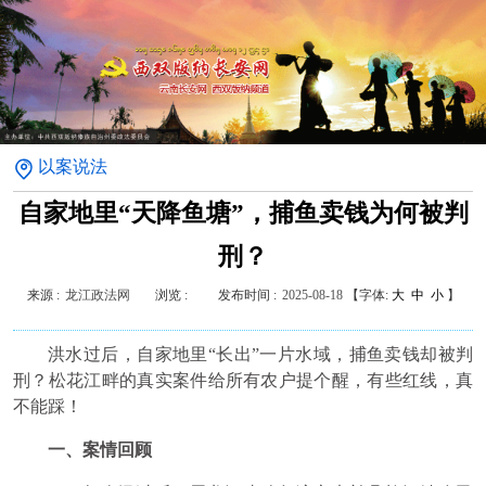
以案说法
自家地里“天降鱼塘”，捕鱼卖钱为何被判
刑？
来源 :
龙江政法网
浏览 :
发布时间 :
2025-08-18
【字体:
大
中
小
】
洪水过后，自家地里“长出”一片水域，捕鱼卖钱却被判
刑？松花江畔的真实案件给所有农户提个醒，有些红线，真
不能踩！
一、案情回顾