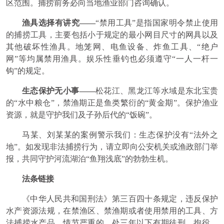
区范围。捕捞前务必向当地渔业部门咨询确认。
渔具选择有讲究——
“禁用工具”是指国家明令禁止使用
的捕捞工具，主要包括小于规定的最小网目尺寸的网具以及
其他破坏性渔具。地笼网、电鱼设备、炸鱼工具、“绝户
网”等均属禁用渔具。娱乐性垂钓也必须遵守“一人一杆一
钩”的规定。
生态保护无小事——
松花江、黑龙江等水域是东北宝贵
的“水中粮仓”，禁渔期正是鱼类繁衍的“黄金期”。保护渔业
资源，就是守护我们及子孙后代的“饭碗”。
马某、刘某某的案例警示我们：生态保护没有“法外之
地”。如发现非法捕捞行为，请立即向公安机关或渔政部门举
报，共同守护河流湖泊“鱼翔浅底”的勃勃生机。
法条链接
《中华人民共和国刑法》第三百四十条规定，违反保护
水产资源法规，在禁渔区、禁渔期或者使用禁用的工具、方
法捕捞水产品，情节严重的，处三年以下有期徒刑、拘役、