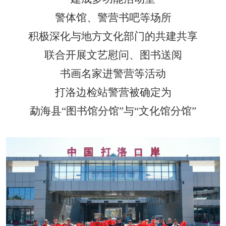
警
体馆、警营书吧等场所
积极深化与地方文化部门的共建共享
联合开展文艺慰问、图书送阅
书画名家进警营等活动
打洛边检站警营被确定为
勐海县
“
图书馆分馆
”
与
“
文化馆分馆
”