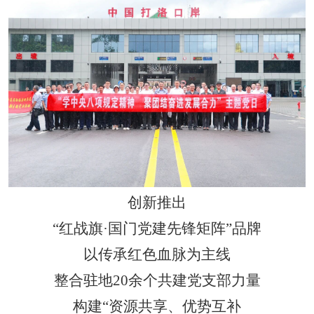
创新推出
“
红战旗
·
国门党建先锋矩阵
”
品牌
以传承红色血脉为主线
整合驻地
20
余个共建党支部力量
构建
“
资源共享、优势互补