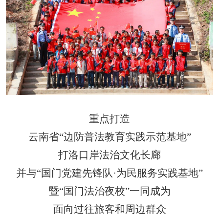
重点打造
云南省
“
边防普法教育实践示范基地
”
打洛口岸法治文化长廊
并与
“
国门党建先锋队
·
为民服务实践基地
”
暨
“
国门法治夜校
”
一同成为
面向过往旅客和周边群众