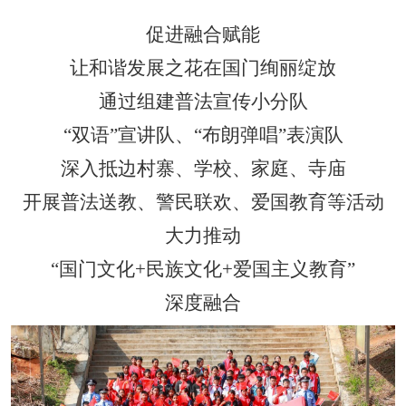
促进融合赋能
让和谐发展之花在国门绚丽绽放
通过组建普法宣传小分队
“
双语
”
宣讲队、
“
布朗弹唱
”
表演队
深入抵边村寨、学校、家庭、寺庙
开展普法送教、警民联欢、爱国教育等活动
大力推动
“
国门文化
+
民族文化
+
爱国主义教育
”
深度融合