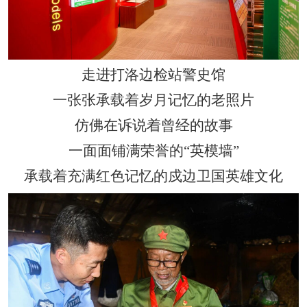
走进打洛边检站警史馆
一张张承载着岁月记忆的老照片
仿佛在诉说着曾经的故事
一面面铺满荣誉的
“
英模墙
”
承载着充满红色记忆的戍边卫国英雄文化