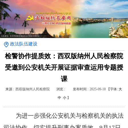
政法队伍建设
检警协作提质效：西双版纳州人民检察院
受邀到公安机关开展证据审查运用专题授
课
来源 :
西双版纳州人民检察院
浏览 :
发布时间 :
2025-09-18
【字体:
大
中
小
】
为进一步强化公安机关与检察机关的执法
司法协作，切实提升刑事办案质效，
9
月
17
日