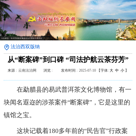
法治西双版纳
从“断案碑”到口碑 “司法护航云茶芬芳”
来源 :
云南法治网
浏览 :
发布时间 :
2025-07-10
【字体:
大
中
小
】
在勐腊县的易武普洱茶文化博物馆，有一
块闻名遐迩的涉茶案件
“
断案碑
”
，它是这里的
镇馆之宝。
这块记载着
180
多年前的
“
民告官
”
行政案